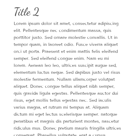
Title 2
Lorem ipsum dolor sit amet, consectetur adipiscing
elit. Pellentesque nec condimentum massa, quis
porttitor justo. Sed ornare molestie convallis. Ut in
tempor quam, in laoreet odio. Fusce viverra aliquet
orci ut porta. Praesent et enim mattis felis eleifend
semper. Sed eleifend congue enim. Nam eu mi
lorem. Aenean leo leo, ultrices suscipit augue sed,
elementum luctus neque. Sed dapibus justo vel risus
molestie fermentum. Nullam ullamcorper volutpat
aliquet. Donec congue tellus aliquet nibh semper,
quis gravida ligula egestas. Pellentesque auctor dui
risus, eget mollis tellus egestas nec. Sed iaculis
varius magna, et rutrum mi tempus at. Aliquam
dictum mi eget lectus scelerisque semper. natoque
penatibus et magnis dis parturient montes, nascetur
ridiculus mus. Donec pretium mauris fringilla ultrices
consequat. Phasellus vulputate, erat a cursus