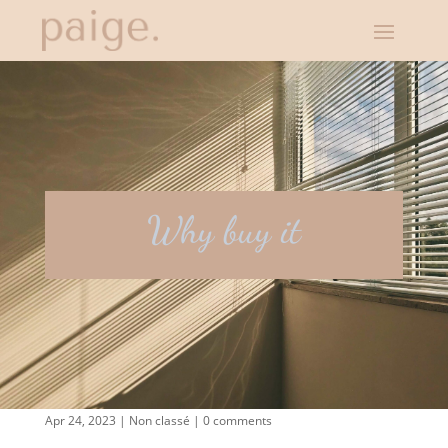
Why buy it
Apr 24, 2023
|
Non classé
|
0 comments