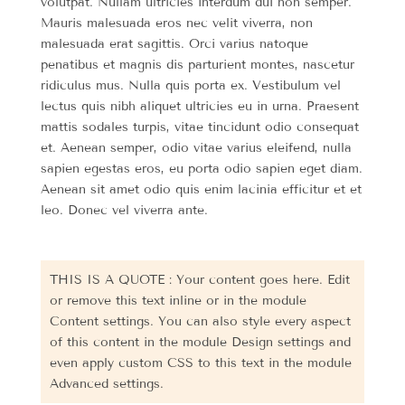
volutpat. Nullam ultricies interdum dui non semper.
Mauris malesuada eros nec velit viverra, non
malesuada erat sagittis. Orci varius natoque
penatibus et magnis dis parturient montes, nascetur
ridiculus mus. Nulla quis porta ex. Vestibulum vel
lectus quis nibh aliquet ultricies eu in urna. Praesent
mattis sodales turpis, vitae tincidunt odio consequat
et. Aenean semper, odio vitae varius eleifend, nulla
sapien egestas eros, eu porta odio sapien eget diam.
Aenean sit amet odio quis enim lacinia efficitur et et
leo. Donec vel viverra ante.
THIS IS A QUOTE : Your content goes here. Edit
or remove this text inline or in the module
Content settings. You can also style every aspect
of this content in the module Design settings and
even apply custom CSS to this text in the module
Advanced settings.