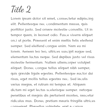
Title 2
Lorem ipsum dolor sit amet, consectetur adipiscing
elit. Pellentesque nec condimentum massa, quis
porttitor justo. Sed ornare molestie convallis. Ut in
tempor quam, in laoreet odio. Fusce viverra aliquet
orci ut porta. Praesent et enim mattis felis eleifend
semper. Sed eleifend congue enim. Nam eu mi
lorem. Aenean leo leo, ultrices suscipit augue sed,
elementum luctus neque. Sed dapibus justo vel risus
molestie fermentum. Nullam ullamcorper volutpat
aliquet. Donec congue tellus aliquet nibh semper,
quis gravida ligula egestas. Pellentesque auctor dui
risus, eget mollis tellus egestas nec. Sed iaculis
varius magna, et rutrum mi tempus at. Aliquam
dictum mi eget lectus scelerisque semper. natoque
penatibus et magnis dis parturient montes, nascetur
ridiculus mus. Donec pretium mauris fringilla ultrices
consequat. Phasellus vulputate, erat a cursus