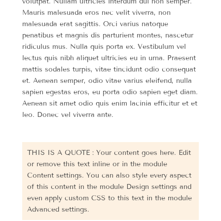
volutpat. Nullam ultricies interdum dui non semper.
Mauris malesuada eros nec velit viverra, non
malesuada erat sagittis. Orci varius natoque
penatibus et magnis dis parturient montes, nascetur
ridiculus mus. Nulla quis porta ex. Vestibulum vel
lectus quis nibh aliquet ultricies eu in urna. Praesent
mattis sodales turpis, vitae tincidunt odio consequat
et. Aenean semper, odio vitae varius eleifend, nulla
sapien egestas eros, eu porta odio sapien eget diam.
Aenean sit amet odio quis enim lacinia efficitur et et
leo. Donec vel viverra ante.
THIS IS A QUOTE : Your content goes here. Edit
or remove this text inline or in the module
Content settings. You can also style every aspect
of this content in the module Design settings and
even apply custom CSS to this text in the module
Advanced settings.